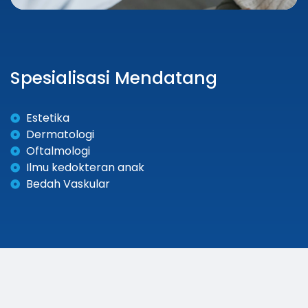
S
p
e
s
i
a
l
i
s
a
s
i
M
e
n
d
a
t
a
n
g
Estetika
Dermatologi
Oftalmologi
Ilmu kedokteran anak
Bedah Vaskular