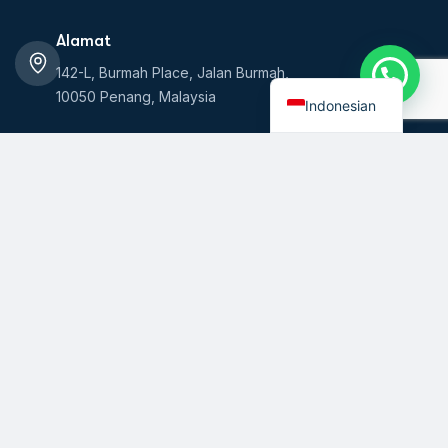
Alamat
English
142-L, Burmah Place, Jalan Burmah,
10050 Penang, Malaysia
Indonesian
Jam
Senin - Jumat: 7 pagi - 7 malam
Sabtu: 7 pagi - 1 siang Minggu: Tutup
Panggil
604-210 8888
WhatsApp
6019-660 6008
Sure, How Can I Help You With Your Email?