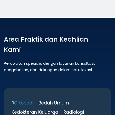
A
r
e
a
P
r
a
k
t
i
k
d
a
n
K
e
a
h
l
i
a
n
K
a
m
i
Perawatan spesialis dengan layanan konsultasi,
pengobatan, dan dukungan dalam satu lokasi.
Ortopedi
Bedah Umum
Kedokteran Keluarga
Radiologi