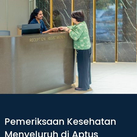
P
e
m
e
r
i
k
s
a
a
n
K
e
s
e
h
a
t
a
n
M
e
n
y
e
l
u
r
u
h
d
i
A
p
t
u
s