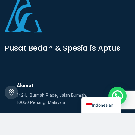
P
u
s
a
t
B
e
d
a
h
&
S
p
e
s
i
a
l
i
s
A
p
t
u
s
Alamat
English
142-L, Burmah Place, Jalan Burmah,
10050 Penang, Malaysia
Indonesian
Jam
Senin - Jumat: 7 pagi - 7 malam