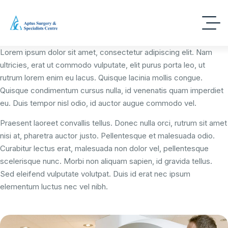
Lorem ipsum dolor sit amet, consectetur adipiscing elit. Nam
ultricies, erat ut commodo vulputate, elit purus porta leo, ut
rutrum lorem enim eu lacus. Quisque lacinia mollis congue.
Quisque condimentum cursus nulla, id venenatis quam imperdiet
eu. Duis tempor nisl odio, id auctor augue commodo vel.
Praesent laoreet convallis tellus. Donec nulla orci, rutrum sit amet
nisi at, pharetra auctor justo. Pellentesque et malesuada odio.
Curabitur lectus erat, malesuada non dolor vel, pellentesque
scelerisque nunc. Morbi non aliquam sapien, id gravida tellus.
Sed eleifend vulputate volutpat. Duis id erat nec ipsum
elementum luctus nec vel nibh.