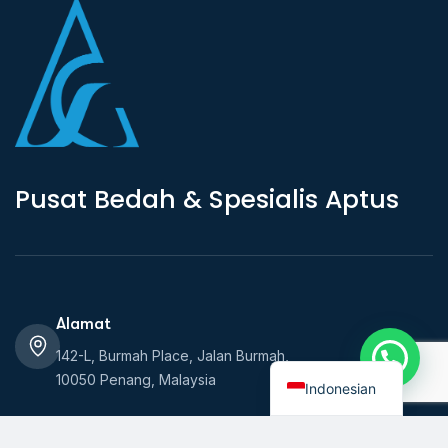
P
u
s
a
t
B
e
d
a
h
&
S
p
e
s
i
a
l
i
s
A
p
t
u
s
Alamat
English
142-L, Burmah Place, Jalan Burmah,
10050 Penang, Malaysia
Indonesian
Jam